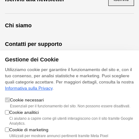
Chi siamo
La nostra storia
Contatti per supporto
Sostenibilità
Idee e Ispirazioni
FAQ
Gestione dei Cookie
Collaboriamo?
Trova il tuo negozio
Contattaci
Utilizziamo cookie per garantire il funzionamento del sito e, con il
Servizio per professionisti
tuo consenso, per analisi statistiche e marketing. Puoi scegliere
Il tuo account
quali categorie accettare. Per maggiori dettagli, consulta la nostra
Lavora con noi
Informativa sulla Privacy
.
Iscriviti alla newsletter
Cookie necessari
Richiedi appuntamento
Essenziali per il funzionamento del sito. Non possono essere disattivati.
Cookie analitici
Ci aiutano a capire come gli utenti interagiscono con il sito tramite Google
Facebook
Instagram
LinkedIn
Analytics.
Cookie di marketing
Utilizzati per mostrare annunci pertinenti tramite Meta Pixel