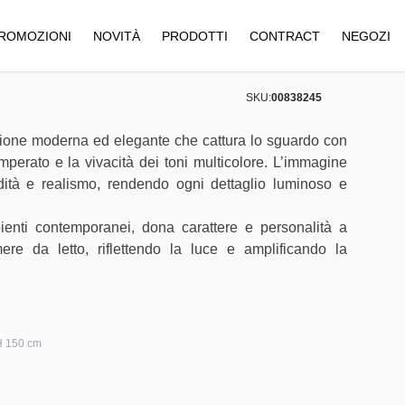
ROMOZIONI
NOVITÀ
PRODOTTI
CONTRACT
NEGOZI
SKU:
00838245
zione moderna ed elegante che cattura lo sguardo con
emperato e la vivacità dei toni multicolore. L’immagine
ità e realismo, rendendo ogni dettaglio luminoso e
ienti contemporanei, dona carattere e personalità a
ere da letto, riflettendo la luce e amplificando la
 H 150 cm