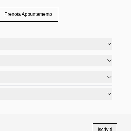
Prenota Appuntamento
superficie lucida riflette la luce e dona brillantezza,
de impatto.
rgia e carattere alla parete.
Iscriviti