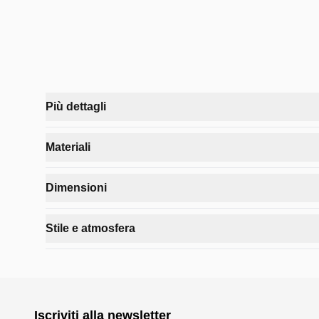
Più dettagli
SOUL è una stampa moderna su vetro temperato che esalta
Materiali
rendendola protagonista in ambienti contemporanei.
Tipologia
:
Stampa fotoimpressa su vetro temperat
Realizzata interamente in vetro temperato ad alto spess
Dimensioni
Materiale principale
:
Vetro temperato
Finitura
:
Lucida, ad alta brillantezza
Il formato verticale importante amplifica la percezione d
Stile e atmosfera
Larghezza
:
100 cm
Altezza
:
150 cm
Con la sua resa cromatica multicolore e l’effetto lucid
Spessore
:
4 cm
Colori dominanti
:
Multicolore
Iscriviti alla newsletter