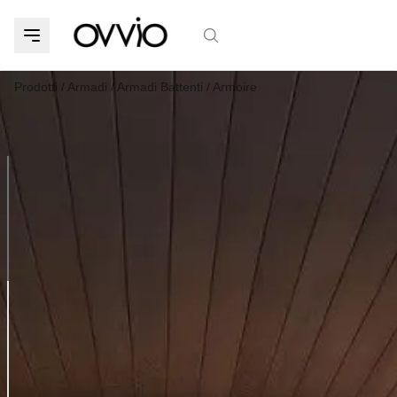
Prodotti
/
Armadi
/
Armadi Battenti
/
Armoire