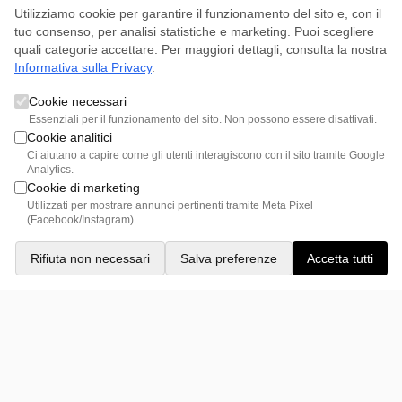
Utilizziamo cookie per garantire il funzionamento del sito e, con il
tuo consenso, per analisi statistiche e marketing. Puoi scegliere
quali categorie accettare. Per maggiori dettagli, consulta la nostra
Informativa sulla Privacy
.
Cookie necessari
Vedi
Essenziali per il funzionamento del sito. Non possono essere disattivati.
Tutti i
Cookie analitici
Materiali
Ci aiutano a capire come gli utenti interagiscono con il sito tramite Google
Analytics.
Cookie di marketing
Utilizzati per mostrare annunci pertinenti tramite Meta Pixel
(Facebook/Instagram).
Più dettagli
Rifiuta non necessari
Salva preferenze
Accetta tutti
L'armadio Armoire 05 battente con anta liscia e maniglia
Materiali e finiture
L30 brunita è la scelta ideale per chi cerca eleganza e
funzionalità. Le ante in laccato opaco Rame Intreccio e
L'armadio Armoire è realizzato con materiali di alta qualità
Dimensioni e componenti
l'interno in Rovere offrono un design sofisticato e una
e finiture moderne, perfetto per ogni tipo di ambiente.
capacità di contenimento ottimale, mentre le luci LED
Ante
:
Laccato opaco Rame Intreccio
L'armadio Armoire è disponibile in una configurazione
verticali integrano perfettamente l'armadio in qualsiasi
Colori disponibili