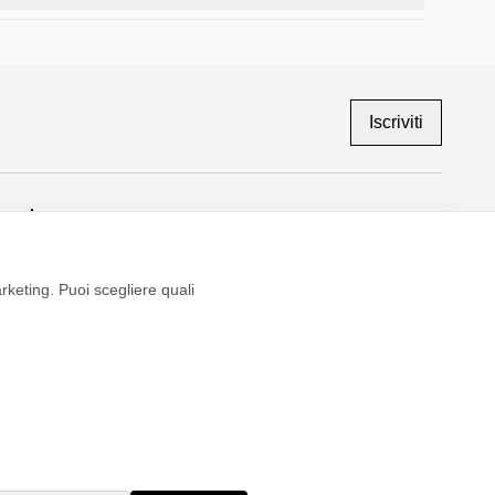
Iscriviti
ount
newsletter
arketing. Puoi scegliere quali
untamento