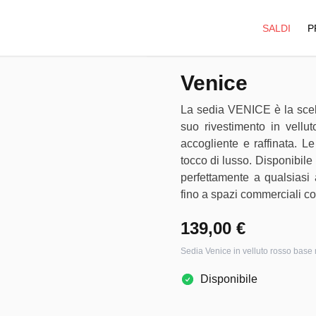
SALDI
P
Venice
La sedia VENICE è la scelt
suo rivestimento in vellut
accogliente e raffinata. L
tocco di lusso. Disponibile n
perfettamente a qualsiasi 
fino a spazi commerciali co
139,00 €
Sedia Venice in velluto rosso base 
Disponibile