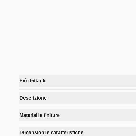
Più dettagli
La sedia VENICE in velluto unisce stile e comfort. Co
Descrizione
Caratteristiche estetiche e funzionali della sedia VEN
Materiali e finiture
Colori
:
Topazio, Cipria, Grigio Scuro, Rosso
Colore principale
:
Rosso
Materiali di qualità per una seduta confortevole e resis
Dimensioni e caratteristiche