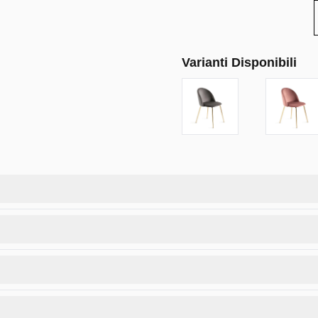
Varianti Disponibili
n gambe in metallo dorato e una seduta imbottita ergonomica, è 
ICE.
tente.