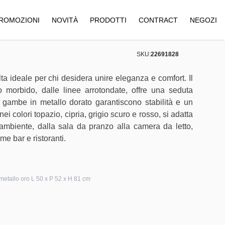
ROMOZIONI
NOVITÀ
PRODOTTI
CONTRACT
NEGOZI
SKU:
22691828
a ideale per chi desidera unire eleganza e comfort. Il
o morbido, dalle linee arrotondate, offre una seduta
e gambe in metallo dorato garantiscono stabilità e un
ei colori topazio, cipria, grigio scuro e rosso, si adatta
ambiente, dalla sala da pranzo alla camera da letto,
me bar e ristoranti.
metallo oro L 50 x P 52 x H 81 cm