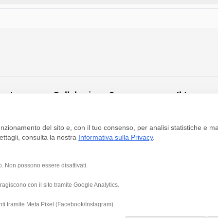
porto
Collaboriamo?
Il tuo acc
Servizio per professionisti
Iscriviti alla 
funzionamento del sito e, con il tuo consenso, per analisi statistiche e m
Lavora con noi
Richiedi app
ttagli, consulta la nostra
Informativa sulla Privacy
.
o. Non possono essere disattivati.
Facebook
Instagram
LinkedIn
eragiscono con il sito tramite Google Analytics.
enti tramite Meta Pixel (Facebook/Instagram).
Informativa sulla privacy
Gestisci cookie
Area Riservata