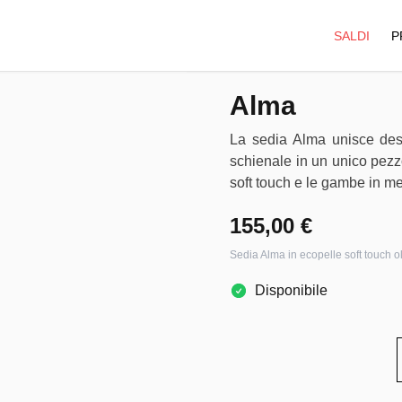
SALDI
P
Alma
La sedia Alma unisce desi
schienale in un unico pezzo,
soft touch e le gambe in met
155,00 €
Sedia Alma in ecopelle soft touch ol
Disponibile