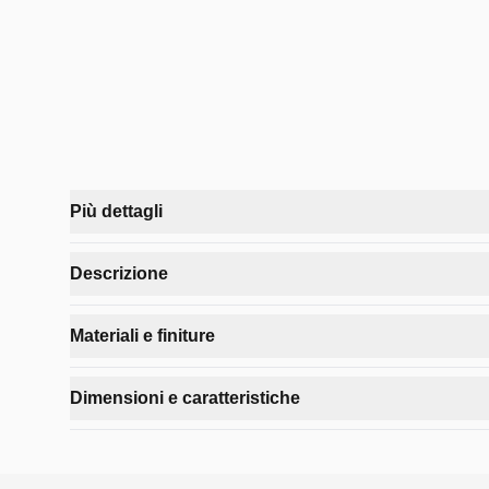
Più dettagli
La sedia Alma in ecopelle combina eleganza e praticit
Descrizione
Caratteristiche estetiche e funzionali della sedia Alma.
Materiali e finiture
Colori
:
Antracite, Marrone, Oliva
Colore principale
:
Oliva
Materiali di qualità per una seduta confortevole e dure
Dimensioni e caratteristiche
Stile
:
Moderno, Elegante
Materiale principale
:
Ecopelle
Tipologia
:
Sedia in ecopelle
Materiale struttura
:
Metallo
Progettata per garantire ergonomia e praticità.
Ambiente
:
Interno
Colore gambe
:
Nero
Larghezza
:
56 cm