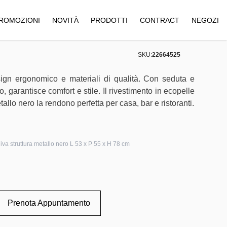
ROMOZIONI
NOVITÀ
PRODOTTI
CONTRACT
NEGOZI
SKU:
22664525
gn ergonomico e materiali di qualità. Con seduta e
 garantisce comfort e stile. Il rivestimento in ecopelle
allo nero la rendono perfetta per casa, bar e ristoranti.
iva struttura metallo nero L 53 x P 55 x H 78 cm
Prenota Appuntamento