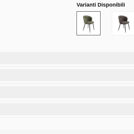
Varianti Disponibili
à. Con gambe in metallo robuste e un design ergonomico, offre 
vole.